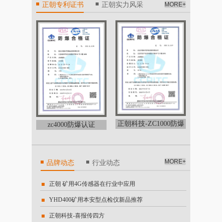
正朝专利证书
正朝实力风采
MORE+
正朝
正朝科技-ZC1000防爆
zc4000防爆认证
证书
MORE+
品牌动态
行业动态
正朝 矿用4G传感器在行业中应用
202
YHD400矿用本安型点检仪新品推荐
点检仪
正朝科技-喜报传四方
201