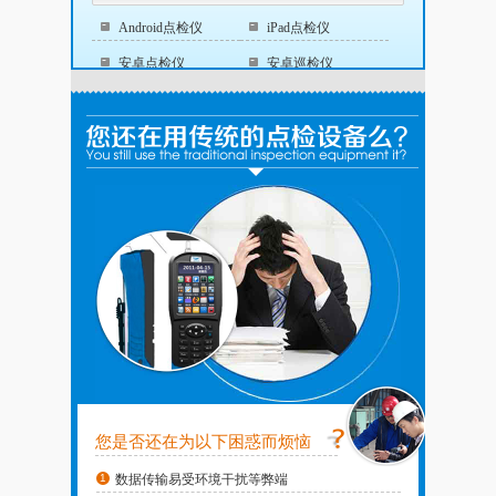
Android点检仪
iPad点检仪
安卓点检仪
安卓巡检仪
PDA系列
单片机点检仪
按防爆等级分类
防爆点检仪
zc3600防爆点检仪
Yhd3000R防爆点检
仪
安卓PDA
安卓ipad
煤安点检仪
YHD10000煤安点检
YHD30000R煤安点
仪
检仪
本安点检仪
安标点检仪
按防护等级分类
您是否还在为以下困惑而烦恼
IP65点检仪
数据传输易受环境干扰等弊端
IP66点检仪