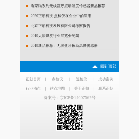
看家猫系列无线蓝牙振动温度传感器新品推荐
正朝科
2020正朝科技 点检仪在企业中的应用
十一国
北京正朝科技发展有限公司考察报告
“正朝
2019太原煤炭行业展览会见闻
北仑发
2019新品推荐：无线蓝牙振动温度传感器
[Win
回到顶部
|
|
|
正朝首页
点检仪
巡检仪
成功案例
|
|
|
行业动态
站点地图
关于正朝
联系正朝
备案号：京ICP备14007567号