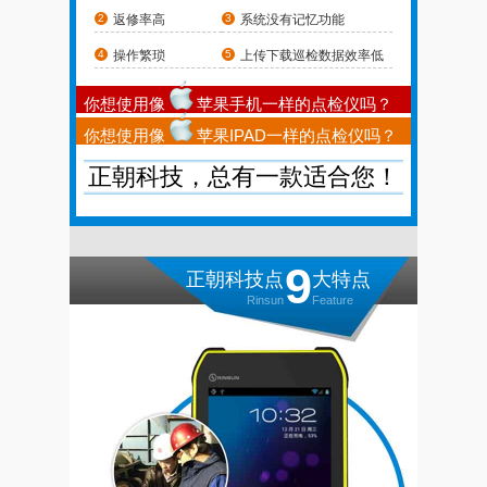
返修率高
按功能分类
系统没有记忆功能
操作繁琐
上传下载巡检数据效率低
3G点检仪
WIFI点检仪
你想使用像
苹果手机一样的点检仪吗？
照像点检仪
你想使用像
苹果IPAD一样的点检仪吗？
视频点检仪
正朝科技，总有一款适合您！
9
正朝科技点
大特点
Rinsun
Feature