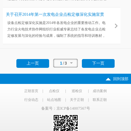
系统；工作忙时一些现场工作的结果并没有录入，造成工业过程
和结果脱节。
关于召开2014年第一次发电企业点检定修深化实施宣贯
会的通知
设备点检定修深化实施是2014年各发电企业的重要推动工作。电
力行业火电技术协作网组织行业权威专家总结了各发电企业点检
定修发展与深化的经验与成果，编制了系统的指导和培训教材，
将在2014年积极做好推动发电企业点检定修发展与深化的服务工
作。
1
/
3
上一页
下一页
回到顶部
|
|
|
正朝首页
点检仪
巡检仪
成功案例
|
|
|
行业动态
站点地图
关于正朝
联系正朝
备案号：京ICP备14007567号