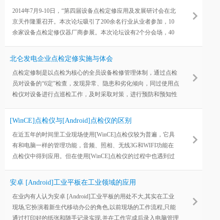
2014年7月9-10日，“第四届设备点检定修应用及发展研讨会在北
京天作隆重召开。本次论坛吸引了200余名行业从业者参加，10
余家设备点检定修仪器厂商参展。本次论坛设有2个分会场，40
余名来自石化、化工、电力、制造等行业的专家学者做了报告。
北仑发电企业点检定修实施与体会
点检定修制是以点检为核心的全员设备检修管理体制，通过点检
员对设备的“6定”检查，发现异常、隐患和劣化倾向，同过使用点
检仪对设备进行点巡检工作，及时采取对策，进行预防和预知性
的检修，他是全员、全过程对设备进行常态化的管理的一种设备
管理方法，有效地预防了欠维修和过维修，提高设备的可靠性，
[WinCE]点检仪与[Android]点检仪的区别
降低生产成本。
在近五年的时间里工业现场使用[WinCE]点检仪较为普遍，它具
有和电脑一样的管理功能，音频、照相、无线3G和WIFI功能在
点检仪中得到应用。但在使用[WinCE]点检仪的过程中也遇到过
使用不方便的地方，如在工业现场只能使用电阻屏，使用者手感
不太灵敏。出现多次点击现象。随着防爆技术的不断发展，电容
安卓 [Android]工业平板在工业领域的应用
屏也应用在工业现场，[Android]点检仪的推出解决了这一问题。
在业内有人认为安卓 [Android]工业平板的用处不大,其实在工业
现场,它扮演着新生代移动办公的角色,以前现场的工作流程,只能
通过打印好的纸张和随手记录实现,并在工作完成后录入电脑管理