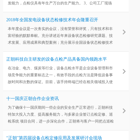
发能力，点检仪具有年生产万台的生产能力。 3、公司工厂现场
情况，设备属于焊接生产领域较为领先的设备,贴片机有
SM421,SM421S,SM481 PIUS,JUKI JX100,JUKI KE-2060, JUKI
2018年全国发电设备状态检修技术年会隆重召开
KE-2070贴片机;浩宝无铅回流焊(HS-0802),BGA光学贴装设
本年度会议是一次务实的会议，没有荣誉和评奖，只有技术和丰
备,AOI检测设备ALD515,X-RAY检测仪(NDT-X3500A)图片如
富经验的默默奉献。充分讲述近年来设备状态检修研究课题、技
下：
术发展、应用成果和典型案例；充分展示全国设备状态检修技术
和产品。
正朝科技自主研发的设备点检产品具备国内领跑水平
在冶金、电力、煤炭等行业，设备点检水平是企业设备管理和市
场竞争能力的重要标志之一，有效手段的点检方法是降低设备事
故时间和次数的保证。目前，该手持终端已经在相关领域投入使
用并运行稳定，实际应用表明该产品操作简便，运行稳定可靠，
在预防设备事故、提高设备运转率方面效果明显
十一国庆正朝合作企业资讯
为了确保十一国庆期间一些企业的安全生产正常进行，正朝科技
特加大投入力度、提高服务能力，与多家企业签订点检定修、巡
检系统 项目合同，进一步深化合作，正朝将与客户一同把点巡检
工作推向一个新高度！
“正朝”第四届设备点检定修应用及发展研讨会现场