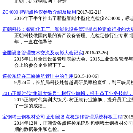
正朝，矿业物联网 + 智造
ZC4000 智能点检仪参数介绍及应用
[2017-02-21]
2016年下半年推出了新型智能小型化点检仪ZC4000
正朝科技：智能化工厂、智能化设备管理是点检定修行业的大势
正朝科技做国内最的资产设备管理、点检定修行业专家 
年，一直在倡导智...
全国设备管理技术交流及表彰大会记实
[2016-02-26]
2015年11月全国设备管理表彰大会、2015工业设
会上给参会企业留下了...
巡检系统在三峡通航管理中的作用
[2015-10-06]
9月24日，长航局科技处曾越调研员率检查组，到三峡
2015正朝时代"集训大练兵"- 树行业旗帜，提升员工业务技能
2015正朝时代集训大练兵- 树正朝行业旗帜，提升员工
了一定的成绩...
宝钢稀土钢板材公司 正朝设备点检定修管理系统样板工程
[2015
2014年12月，正朝设备点巡检系统对包钢稀土钢板材公
期的数据采集和点检。...