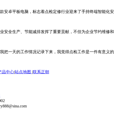
第一款安卓平板电脑，标志着点检定修行业迎来了手持终端智能化
业安全生产、节能减排发挥了重要贡献，不但为企业节约维修和
我把一天的工作情况记录下来，我觉得点检工作是一件有意义的
产品中心
|
站点地图
|
联系正朝
号
02
888@sina.com