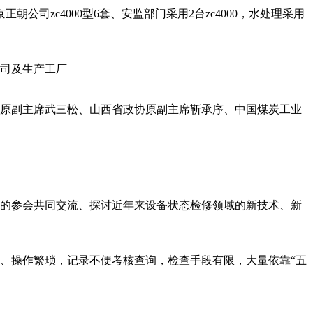
司zc4000型6套、安监部门采用2台zc4000，水处理采用
限公司及生产工厂
政协原副主席武三松、山西省政协原副主席靳承序、中国煤炭工业
技的参会共同交流、探讨近年来设备状态检修领域的新技术、新
、操作繁琐，记录不便考核查询，检查手段有限，大量依靠“五