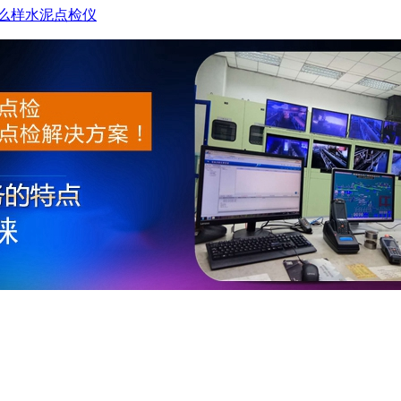
么样
水泥点检仪