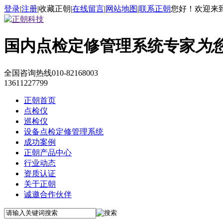
登录
|
注册
|
收藏正朝
|
在线留言
|
网站地图
|
联系正朝
您好！欢迎来
国内点检定修管理系统专家
为
全国咨询热线
010-82168003
13611227799
正朝首页
点检仪
巡检仪
设备点检定修管理系统
成功案例
正朝产品中心
行业动态
资质认证
关于正朝
诚邀合作伙伴