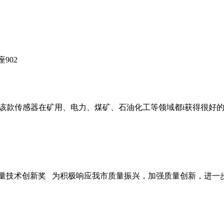
902
0w系列，该款传感器在矿用、电力、煤矿、石油化工等领域都i获得
量技术创新奖 为积极响应我市质量振兴，加强质量创新，进一步树